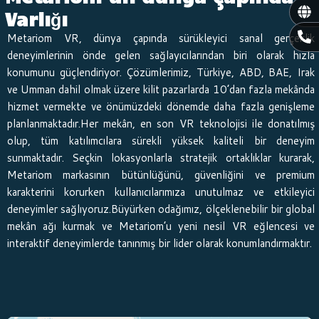
Gl
Varlığı
P
Metariom VR, dünya çapında sürükleyici sanal gerçeklik
h
deneyimlerinin önde gelen sağlayıcılarından biri olarak hızla
o
konumunu güçlendiriyor. Çözümlerimiz, Türkiye, ABD, BAE, Irak
n
e
ve Umman dahil olmak üzere kilit pazarlarda 10’dan fazla mekânda
-
hizmet vermekte ve önümüzdeki dönemde daha fazla genişleme
a
planlanmaktadır.Her mekân, en son VR teknolojisi ile donatılmış
l
olup, tüm katılımcılara sürekli yüksek kaliteli bir deneyim
t
sunmaktadır. Seçkin lokasyonlarla stratejik ortaklıklar kurarak,
Metariom markasının bütünlüğünü, güvenliğini ve premium
karakterini korurken kullanıcılarımıza unutulmaz ve etkileyici
deneyimler sağlıyoruz.Büyürken odağımız, ölçeklenebilir bir global
mekân ağı kurmak ve Metariom’u yeni nesil VR eğlencesi ve
interaktif deneyimlerde tanınmış bir lider olarak konumlandırmaktır.